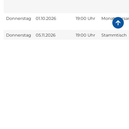
Donnerstag
01.10.2026
19:00 Uhr
Monatsvers
Donnerstag
05.11.2026
19:00 Uhr
Stammtisch
Samstag
21.11.2026
19:00 Uhr
Jahresabschl
Donnerstag
10.12.2026
19:00 Uhr
Weckmanne
Montag
01.02.2027
19:00 Uhr
Mitgliederv