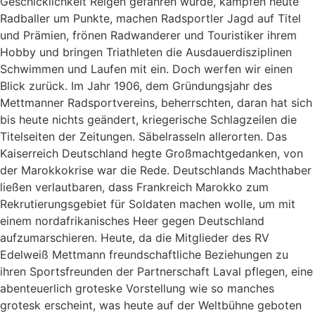
Geschicklichkeit Reigen gefahren wurde, kämpfen heute
Radballer um Punkte, machen Radsportler Jagd auf Titel
und Prämien, frönen Radwanderer und Touristiker ihrem
Hobby und bringen Triathleten die Ausdauerdisziplinen
Schwimmen und Laufen mit ein. Doch werfen wir einen
Blick zurück. Im Jahr 1906, dem Gründungsjahr des
Mettmanner Radsportvereins, beherrschten, daran hat sich
bis heute nichts geändert, kriegerische Schlagzeilen die
Titelseiten der Zeitungen. Säbelrasseln allerorten. Das
Kaiserreich Deutschland hegte Großmachtgedanken, von
der Marokkokrise war die Rede. Deutschlands Machthaber
ließen verlautbaren, dass Frankreich Marokko zum
Rekrutierungsgebiet für Soldaten machen wolle, um mit
einem nordafrikanisches Heer gegen Deutschland
aufzumarschieren. Heute, da die Mitglieder des RV
Edelweiß Mettmann freundschaftliche Beziehungen zu
ihren Sportsfreunden der Partnerschaft Laval pflegen, eine
abenteuerlich groteske Vorstellung wie so manches
grotesk erscheint, was heute auf der Weltbühne geboten