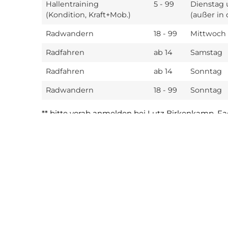
Hallentraining
5 - 99
Dienstag u
(Kondition, Kraft+Mob.)
(außer in 
Radwandern
18 - 99
Mittwoch
Radfahren
ab 14
Samstag
Radfahren
ab 14
Sonntag
Radwandern
18 - 99
Sonntag
** bitte vorab anmelden bei Lutz Birkenkamp, 