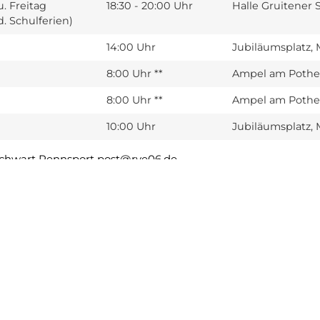
. Freitag
18:30 - 20:00 Uhr
Halle Gruitener 
d. Schulferien)
14:00 Uhr
Jubiläumsplatz
8:00 Uhr **
Ampel am Pothe
8:00 Uhr **
Ampel am Pothe
10:00 Uhr
Jubiläumsplatz
Fachwart Rennsport post@rve06.de
RADSPORTVEREIN EDELWEISS METTMANN 1906 E.V.